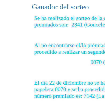
Ganador del sorteo
Se ha realizado el sorteo de l
premi
ados son: 2341 (Gonceli
Al n
o encontrarse el/la premia
procedido a realizar
un seg
undo
0070 (Clínica
El día
22 de dic
iembre no se h
papeleta 0070 y se ha procedid
número premi
ado es: 7142 (La