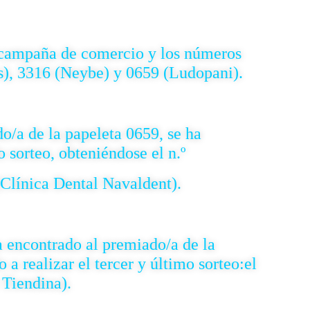
a campaña de comercio y los números
s), 3316 (Neybe) y 0659 (Ludopani).
do/a de la papeleta 0659
, se ha
 sorteo, obteni
éndose el n.º
 Dental
Navaldent).
a encontrado al premiad
o/a de la
o a realiza
r el tercer y último sorteo:
el
 Tiendina).