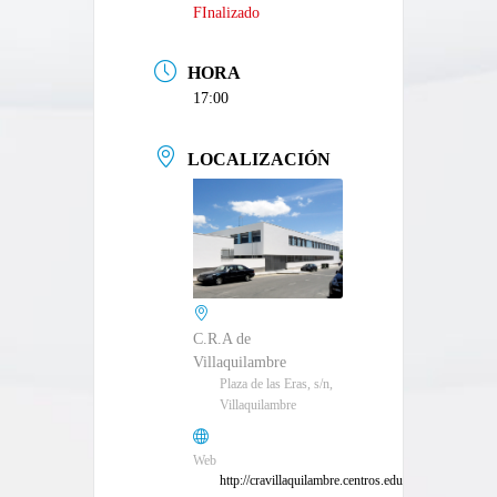
FInalizado
HORA
17:00
LOCALIZACIÓN
C.R.A de
Villaquilambre
Plaza de las Eras, s/n,
Villaquilambre
Web
http://cravillaquilambre.centros.educa.jcyl.es/sitio/