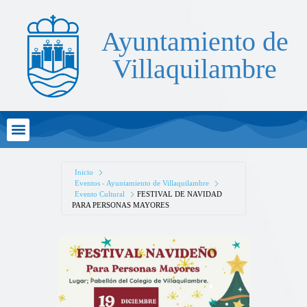
Ayuntamiento de
Villaquilambre
Atención al Ciudadano
Inicio
Eventos - Ayuntamiento de Villaquilambre
Evento Cultural
FESTIVAL DE NAVIDAD
PARA PERSONAS MAYORES