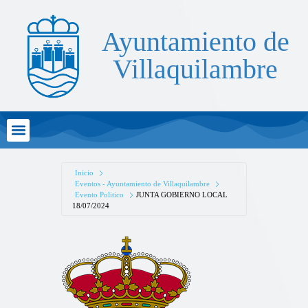
Ayuntamiento de
Villaquilambre
Atención al Ciudadano
Inicio
Eventos - Ayuntamiento de Villaquilambre
Evento Politico
JUNTA GOBIERNO LOCAL
18/07/2024