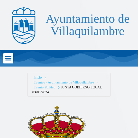
Ayuntamiento de
Villaquilambre
Atención al Ciudadano
Inicio
Eventos - Ayuntamiento de Villaquilambre
Evento Politico
JUNTA GOBIERNO LOCAL
03/05/2024