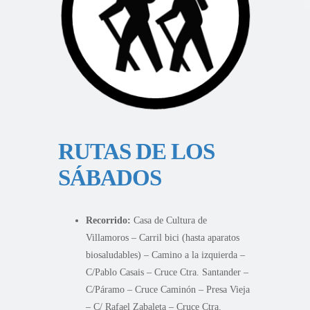
RUTAS DE LOS
SÁBADOS
Recorrido:
Casa de Cultura de
Villamoros – Carril bici (hasta aparatos
biosaludables) – Camino a la izquierda –
C/Pablo Casais – Cruce Ctra. Santander –
C/Páramo – Cruce Caminón – Presa Vieja
– C/ Rafael Zabaleta – Cruce Ctra.