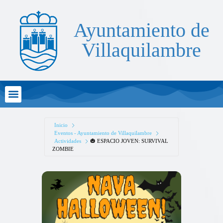
Ayuntamiento de
Villaquilambre
Atención al Ciudadano
Inicio
Eventos - Ayuntamiento de Villaquilambre
Actividades
🎃 ESPACIO JOVEN: SURVIVAL
ZOMBIE