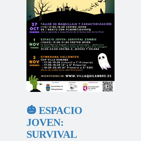
🎃 ESPACIO
JOVEN:
SURVIVAL