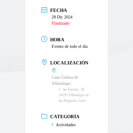
FECHA
28 Dic 2024
FInalizado
HORA
Evento de todo el día
LOCALIZACIÓN
Casa Cultura de
Villaobispo
C. las Fuentes, 36,
24195 Villaobispo de
las Regueras, León
CATEGORÍA
Actividades