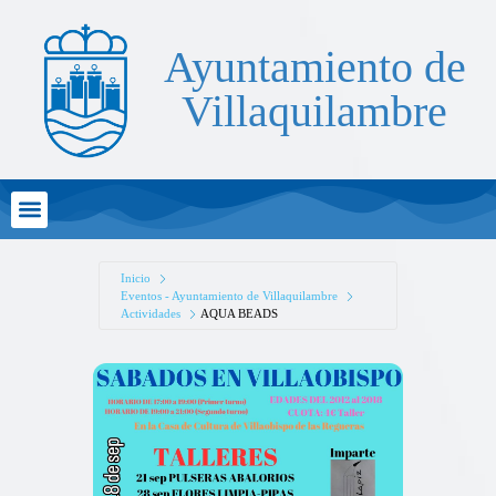
Ayuntamiento de
Villaquilambre
Atención al Ciudadano
Inicio
Eventos - Ayuntamiento de Villaquilambre
Actividades
AQUA BEADS