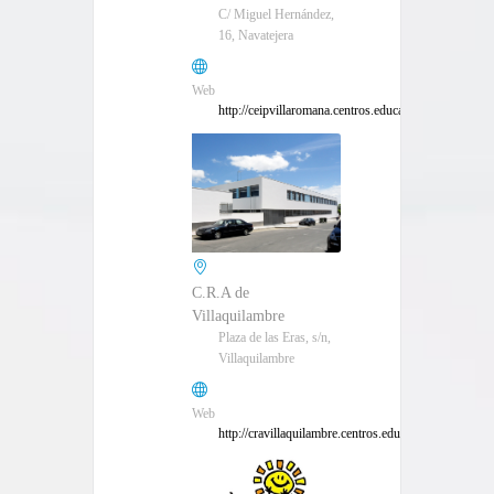
C/ Miguel Hernández,
16, Navatejera
Web
http://ceipvillaromana.centros.educa.jcyl.es/sitio/
C.R.A de
Villaquilambre
Plaza de las Eras, s/n,
Villaquilambre
Web
http://cravillaquilambre.centros.educa.jcyl.es/sitio/