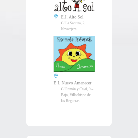
E.I. Alto Sol
C/ La Santina, 2,
Navatejera
E.I. Nuevo Amanecer
C/ Ramón y Cajal, 9 –
Bajo, Villaobispo de
las Regueras