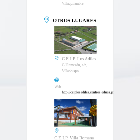
Villaquilambre
OTROS LUGARES
C.E.I.P. Los Adiles
C/ Remesón, s/n,
Villaobispo
Web
http://ceiplosadiles.centros.educa.jcyl.es/sitio/
C.E.I.P. Villa Romana