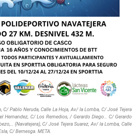
o, C/ Pablo Neruda, Calle La Hoja, Av/ la Lomba, C/ José Tejera
guel Hernandez, C/ Los Remedios, / Gerardo Diego… C/ Gerardo
zo,… (Navatejera), C/ José Tejera Suarez, Av/ la Lomba, Calle
 Esla, C/ Bernesga. META.