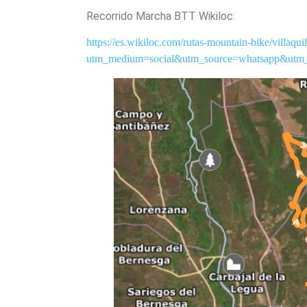
Recorrido Marcha BTT Wikiloc:
https://es.wikiloc.com/rutas-mountain-bike/villaq
utm_medium=social&utm_source=whatsapp&utm_