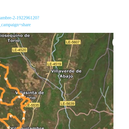
uilambre-2-192296120?
campaign=share