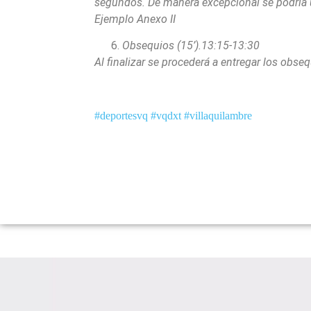
segundos. De manera excepcional se podría un
Ejemplo Anexo II
Obsequios (15’).13:
15-13:30
Al finalizar se procederá a entregar los obse
#deportesvq
#vqdxt
#villaquilambre